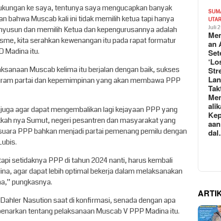
kungan ke saya, tentunya saya mengucapkan banyak
SUM
an bahwa Muscab kali ini tidak memilih ketua tapi hanya
UTA
Juli 
enyusun dan memilih Ketua dan kepengurusannya adalah
Mem
isme, kita serahkan kewenangan itu pada rapat formatur
an 
 Madina itu.
Set
‘Lo
aksanaan Muscab kelima itu berjalan dengan baik, sukses
Str
La
ogram partai dan kepemimpinan yang akan membawa PPP
Tak
Me
ali
juga agar dapat mengembalikan lagi kejayaan PPP yang
Kep
kkah nya Sumut, negeri pesantren dan masyarakat yang
aan
suara PPP bahkan menjadi partai pemenang pemilu dengan
da
Lubis.
api setidaknya PPP di tahun 2024 nanti, harus kembali
na, agar dapat lebih optimal bekerja dalam melaksanakan
na,” pungkasnya.
ARTI
Dahler Nasution saat di konfirmasi, senada dengan apa
enarkan tentang pelaksanaan Muscab V PPP Madina itu.