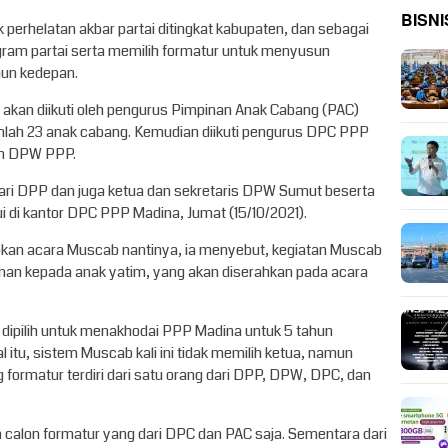
BISNI
perhelatan akbar partai ditingkat kabupaten, dan sebagai
am partai serta memilih formatur untuk menyusun
un kedepan.
akan diikuti oleh pengurus Pimpinan Anak Cabang (PAC)
lah 23 anak cabang. Kemudian diikuti pengurus DPC PPP
an DPW PPP.
 dari DPP dan juga ketua dan sekretaris DPW Sumut beserta
ui di kantor DPC PPP Madina, Jumat (15/10/2021).
kan acara Muscab nantinya, ia menyebut, kegiatan Muscab
nan kepada anak yatim, yang akan diserahkan pada acara
n dipilih untuk menakhodai PPP Madina untuk 5 tahun
l itu, sistem Muscab kali ini tidak memilih ketua, namun
 formatur terdiri dari satu orang dari DPP, DPW, DPC, dan
a calon formatur yang dari DPC dan PAC saja. Sementara dari