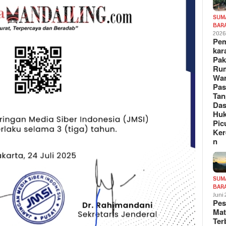
SUM
BAR
202
Pe
kar
Pak
Ru
War
Pa
Tan
Das
Hu
Pic
Ker
n
SUM
BAR
Juni
Pe
Mat
Te