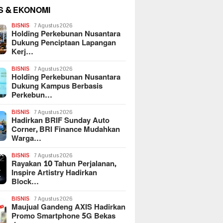
S & EKONOMI
BISNIS
7 Agustus 2026
Holding Perkebunan Nusantara
Dukung Penciptaan Lapangan
Kerj…
BISNIS
7 Agustus 2026
Holding Perkebunan Nusantara
Dukung Kampus Berbasis
Perkebun…
BISNIS
7 Agustus 2026
Hadirkan BRIF Sunday Auto
Corner, BRI Finance Mudahkan
Warga…
BISNIS
7 Agustus 2026
Rayakan 10 Tahun Perjalanan,
Inspire Artistry Hadirkan
Block…
BISNIS
7 Agustus 2026
Maujual Gandeng AXIS Hadirkan
Promo Smartphone 5G Bekas