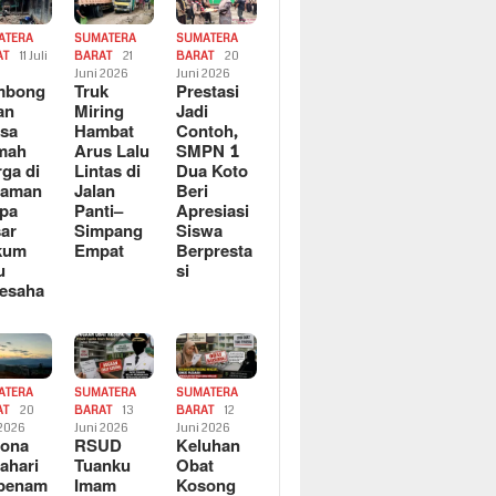
ATERA
SUMATERA
SUMATERA
AT
11 Juli
BARAT
21
BARAT
20
6
Juni 2026
Juni 2026
mbong
Truk
Prestasi
an
Miring
Jadi
sa
Hambat
Contoh,
mah
Arus Lalu
SMPN 1
ga di
Lintas di
Dua Koto
saman
Jalan
Beri
pa
Panti–
Apresiasi
ar
Simpang
Siswa
kum
Empat
Berpresta
u
si
esaha
ATERA
SUMATERA
SUMATERA
AT
20
BARAT
13
BARAT
12
 2026
Juni 2026
Juni 2026
sona
RSUD
Keluhan
ahari
Tuanku
Obat
rbenam
Imam
Kosong