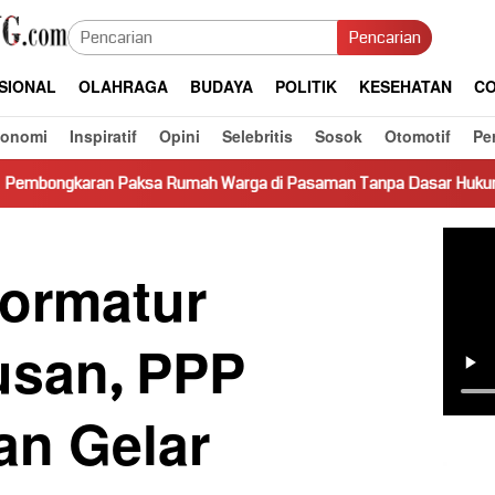
Pencarian
SIONAL
OLAHRAGA
BUDAYA
POLITIK
KESEHATAN
CO
konomi
Inspiratif
Opini
Selebritis
Sosok
Otomotif
Pe
a Rumah Warga di Pasaman Tanpa Dasar Hukum Picu Keresahan
ormatur
san, PPP
an Gelar