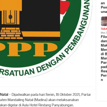
an
Pe
un
TAB
Mei 
Fil
da
Ma
Me
di 
Man
Pa
pad
Res
Per
n
 Natal
– Dijadwalkan pada hari Senin, 18 Oktober 2021, Partai
en Mandailing Natal (Madina) akan melaksanakan
an digelar di Aula Hotel Rindang Panyabungan.