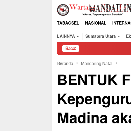
Loncat
ke
konten
TABAGSEL
NASIONAL
INTERNA
LAINNYA
Sumatera Utara
E
Baca:
Pembongkaran Paks
Beranda
Mandailing Natal
BENTUK F
Kepenguru
Madina ak