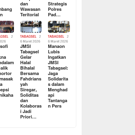
dan
Strategis
mbang
Wawasan
Polres
an
Teritorial
Pad…
AGSEL
2
TABAGSEL
2
TABAGSEL
2
2026
6 Maret 2026
6 Maret 2026
osofi
JMSI
Manaon
n
Tabagsel
Lubis
kna
Gelar
Ingatkan
ndalam
Halal
JMSI
Balik
Bihalal
Tabagsel:
ortor
Bersama
Jaga
rmasak
Fahdrians
Solidarita
a
yah
s dalam
epsi
Siregar,
Menghad
nikaha
Soliditas
api
dan
Tantanga
Kolaboras
n Pers
i Jadi
Priori…