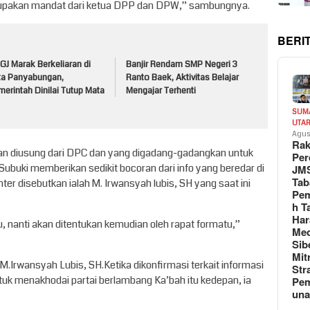
erupakan mandat dari ketua DPP dan DPW,” sambungnya.
BERI
J Marak Berkeliaran di
Banjir Rendam SMP Negeri 3
ta Panyabungan,
Ranto Baek, Aktivitas Belajar
erintah Dinilai Tutup Mata
Mengajar Terhenti
SUM
UTA
Agus
Rak
kan diusung dari DPC dan yang digadang-gadangkan untuk
Per
uki memberikan sedikit bocoran dari info yang beredar di
JM
Tab
r disebutkan ialah M. Irwansyah lubis, SH yang saat ini
Pem
h T
Har
 nanti akan ditentukan kemudian oleh rapat formatu,”
Med
Sib
Mit
.Irwansyah Lubis, SH.Ketika dikonfirmasi terkait informasi
Str
tuk menakhodai partai berlambang Ka’bah itu kedepan, ia
Pe
un