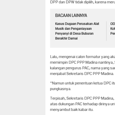
DPP dan DPW tidak dipilih, karena m
BACAAN LAINNYA
Kasus Dugaan Perusakan Alat
ODG
Musik dan Penganiayaan
Ko
Penyanyi di Desa Buburan
Pem
Berakhir Damai
Lalu, mengenai calon formatur yang a
memimpin DPC PPP Madina nantinya, Sub
kalangan pengurus PAC, nama yang sante
menjabat Sekretaris DPC PPP Madina.
“Namun untuk penentuan ketua DPC itu,
pungkasnya.
Terpisah, Sekretaris DPC PPP Madina, M
atas dukungan PAC terhadap dirinya un
menyambut baik kabar itu.