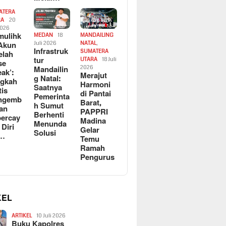
ATERA
RA
20
2026
ulihk
MEDAN
18
MANDAILING
Akun
Juli 2026
NATAL
,
Infrastruk
SUMATERA
elah
tur
UTARA
18 Juli
se
Mandailin
2026
eak’:
Merajut
g Natal:
ngkah
Harmoni
Saatnya
tis
di Pantai
Pemerinta
ngemb
Barat,
h Sumut
kan
PAPPRI
Berhenti
ercay
Madina
Menunda
 Diri
Gelar
Solusi
l…
Temu
Ramah
Pengurus
KEL
ARTIKEL
10 Juli 2026
Buku Kapolres