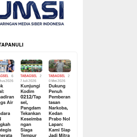
 TAPANULI
AGSEL
6
TABAGSEL
2
TABAGSEL
2
tus 2026
7 Juli 2026
0 Mei 2026
ok
Kunjungi
Dukung
al:
Kodim
Penuh
adiran
0212/Tap
Pemberan
gs Air
sel,
tasan
Pangdam
Narkoba,
dara
Tekankan
Kedan
N
Keseimba
Prabo Nol
ngkah
ngan
Lapan:
ategis
Siaga
Kami Siap
erata
Tempur
Jadi Mitra