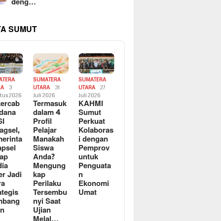
deng…
TA SUMUT
ATERA
SUMATERA
SUMATERA
RA
3
UTARA
31
UTARA
27
tus 2026
Juli 2026
Juli 2026
ercab
Termasuk
KAHMI
dana
dalam 4
Sumut
SI
Profil
Perkuat
agsel,
Pelajar
Kolaboras
erinta
Manakah
i dengan
apsel
Siswa
Pemprov
ap
Anda?
untuk
ia
Mengung
Penguata
er Jadi
kap
n
ra
Perilaku
Ekonomi
ategis
Tersembu
Umat
mbang
nyi Saat
an
Ujian
Melal…