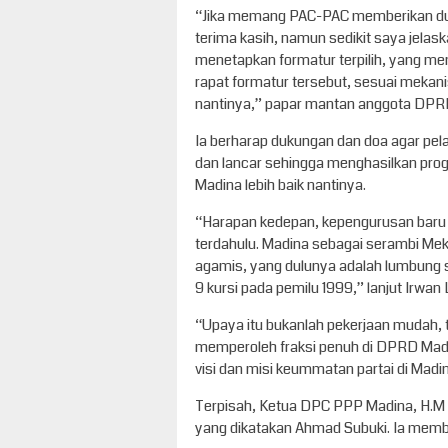
“Jika memang PAC-PAC memberikan du
terima kasih, namun sedikit saya jelask
menetapkan formatur terpilih, yang m
rapat formatur tersebut, sesuai mekan
nantinya,” papar mantan anggota DPRD
Ia berharap dukungan dan doa agar pel
dan lancar sehingga menghasilkan pr
Madina lebih baik nantinya.
“Harapan kedepan, kepengurusan baru 
terdahulu. Madina sebagai serambi Me
agamis, yang dulunya adalah lumbung 
9 kursi pada pemilu 1999,” lanjut Irwan 
“Upaya itu bukanlah pekerjaan mudah, t
memperoleh fraksi penuh di DPRD Madi
visi dan misi keummatan partai di Madi
Terpisah, Ketua DPC PPP Madina, H.M 
yang dikatakan Ahmad Subuki. Ia memb