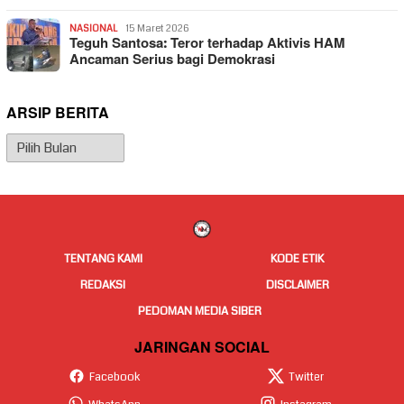
NASIONAL
15 Maret 2026
Teguh Santosa: Teror terhadap Aktivis HAM
Ancaman Serius bagi Demokrasi
ARSIP BERITA
Arsip
Berita
TENTANG KAMI
KODE ETIK
REDAKSI
DISCLAIMER
PEDOMAN MEDIA SIBER
JARINGAN SOCIAL
Facebook
Twitter