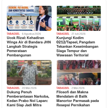
TABAGSEL
6 Agustus 2026
TABAGSEL
27 Juli 2026
Ucok Rizal: Kehadiran
Kunjungi Kodim
Wings Air di Bandara JHN
0212/Tapsel, Pangdam
Langkah Strategis
Tekankan Keseimbangan
Pemerataan
Siaga Tempur dan
Pembangunan
Wawasan Teritorial
TABAGSEL
20 Mei 2026
TABAGSEL
2 Mei 2026
Dukung Penuh
Filosofi dan Makna
Pemberantasan Narkoba,
Mendalam di Balik
Kedan Prabo Nol Lapan:
Manortor Parmasak pada
Kami Siap Jadi Mitra
Resepsi Pernikahan