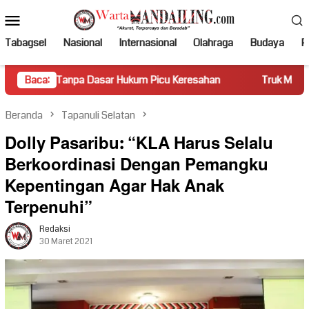
Loncat
Menu
ke
Mobile
konten
Tabagsel
Nasional
Internasional
Olahraga
Budaya
Po
asar Hukum Picu Keresahan
Baca:
Truk Miring Hambat Arus Lalu 
Beranda
Tapanuli Selatan
Dolly Pasaribu: “KLA Harus Selalu
Berkoordinasi Dengan Pemangku
Kepentingan Agar Hak Anak
Terpenuhi”
Redaksi
30 Maret 2021