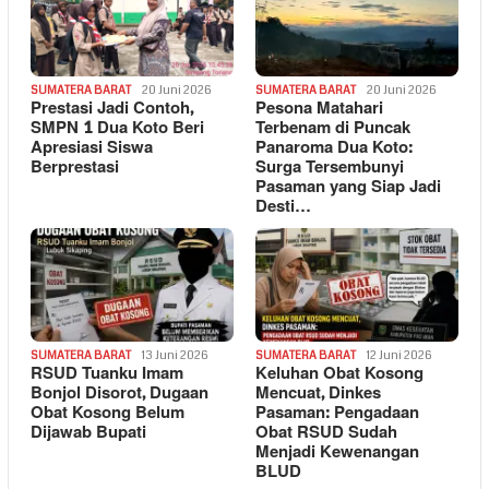
SUMATERA BARAT
20 Juni 2026
SUMATERA BARAT
20 Juni 2026
Prestasi Jadi Contoh,
Pesona Matahari
SMPN 1 Dua Koto Beri
Terbenam di Puncak
Apresiasi Siswa
Panaroma Dua Koto:
Berprestasi
Surga Tersembunyi
Pasaman yang Siap Jadi
Desti…
SUMATERA BARAT
13 Juni 2026
SUMATERA BARAT
12 Juni 2026
RSUD Tuanku Imam
Keluhan Obat Kosong
Bonjol Disorot, Dugaan
Mencuat, Dinkes
Obat Kosong Belum
Pasaman: Pengadaan
Dijawab Bupati
Obat RSUD Sudah
Menjadi Kewenangan
BLUD