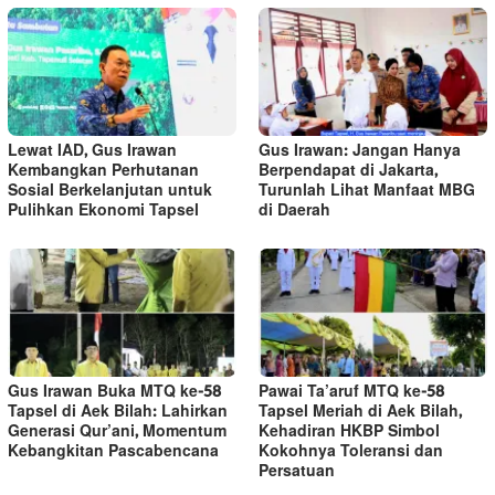
Lewat IAD, Gus Irawan
Gus Irawan: Jangan Hanya
Kembangkan Perhutanan
Berpendapat di Jakarta,
Sosial Berkelanjutan untuk
Turunlah Lihat Manfaat MBG
Pulihkan Ekonomi Tapsel
di Daerah
Gus Irawan Buka MTQ ke-58
Pawai Ta’aruf MTQ ke-58
Tapsel di Aek Bilah: Lahirkan
Tapsel Meriah di Aek Bilah,
Generasi Qur’ani, Momentum
Kehadiran HKBP Simbol
Kebangkitan Pascabencana
Kokohnya Toleransi dan
Persatuan