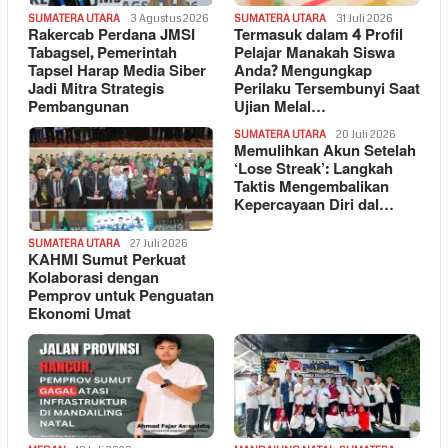
SUMATERA UTARA
3 Agustus 2026
SUMATERA UTARA
31 Juli 2026
Rakercab Perdana JMSI
Termasuk dalam 4 Profil
Tabagsel, Pemerintah
Pelajar Manakah Siswa
Tapsel Harap Media Siber
Anda? Mengungkap
Jadi Mitra Strategis
Perilaku Tersembunyi Saat
Pembangunan
Ujian Melal…
SUMATERA UTARA
20 Juli 2026
Memulihkan Akun Setelah
‘Lose Streak’: Langkah
Taktis Mengembalikan
Kepercayaan Diri dal…
SUMATERA UTARA
27 Juli 2026
KAHMI Sumut Perkuat
Kolaborasi dengan
Pemprov untuk Penguatan
Ekonomi Umat